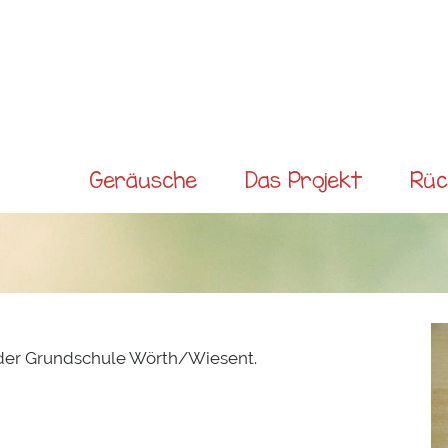
Direkt
zum
Inhalt
Main menu
Geräusche
Das Projekt
Rüc
der Grundschule Wörth/Wiesent.