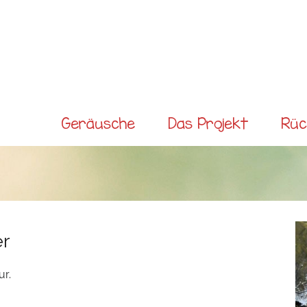
Direkt
zum
Inhalt
Main
Geräusche
Das Projekt
Rüc
menu
r
r.