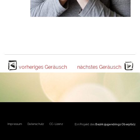
vorheriges Geräusch
nächstes Geräusch
Fußbereichsmenü
Impressum
Datenschutz
CC-Lizenz
Ein Projekt des
Bezirksjugendrings Oberpfalz