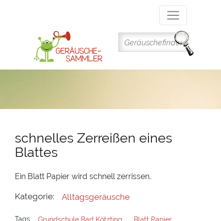
Direkt
zum
Inhalt
schnelles Zerreißen eines
Blattes
Ein Blatt Papier wird schnell zerrissen.
Kategorie:
Alltagsgeräusche
Tags:
Grundschule Bad Kötzting
Blatt Papier