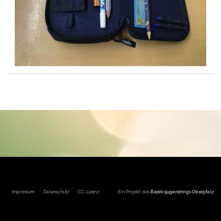
Fußbereichsmenü
Impressum
Datenschutz
CC-Lizenz
Ein Projekt des
Bezirksjugendrings Oberpfalz