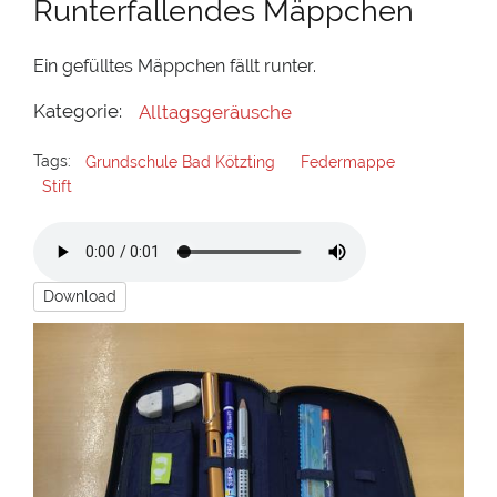
Runterfallendes Mäppchen
Ein gefülltes Mäppchen fällt runter.
Kategorie:
Alltagsgeräusche
Tags:
Grundschule Bad Kötzting
Federmappe
Stift
Download