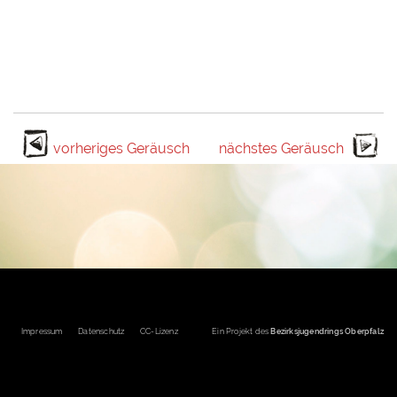
vorheriges Geräusch
nächstes Geräusch
Fußbereichsmenü
Impressum
Datenschutz
CC-Lizenz
Ein Projekt des
Bezirksjugendrings Oberpfalz