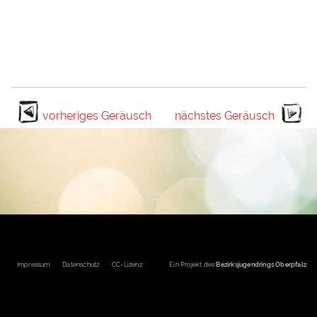
vorheriges Geräusch
nächstes Geräusch
Fußbereichsmenü
Impressum
Datenschutz
CC-Lizenz
Ein Projekt des
Bezirksjugendrings Oberpfalz