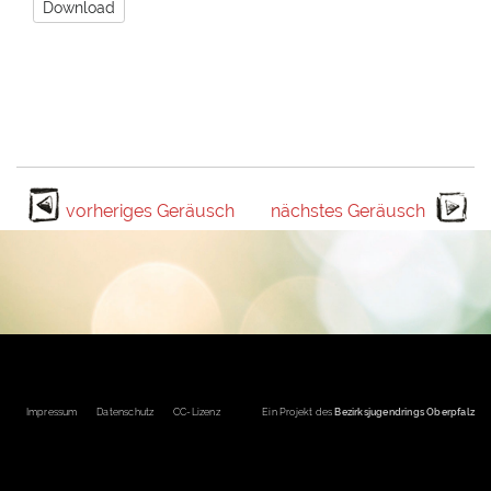
Download
vorheriges Geräusch
nächstes Geräusch
Fußbereichsmenü
Impressum
Datenschutz
CC-Lizenz
Ein Projekt des
Bezirksjugendrings Oberpfalz