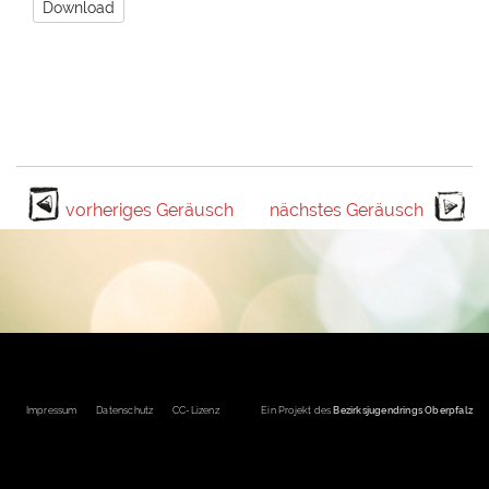
Download
vorheriges Geräusch
nächstes Geräusch
Fußbereichsmenü
Impressum
Datenschutz
CC-Lizenz
Ein Projekt des
Bezirksjugendrings Oberpfalz