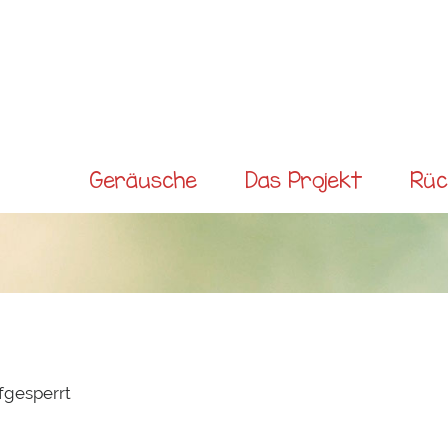
Direkt
zum
Inhalt
Main menu
Geräusche
Das Projekt
Rüc
fgesperrt