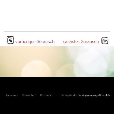
vorheriges Geräusch
nächstes Geräusch
Fußbereichsmenü
Impressum
Datenschutz
CC-Lizenz
Ein Projekt des
Bezirksjugendrings Oberpfalz