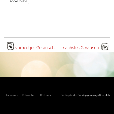
Download
vorheriges Geräusch
nächstes Geräusch
Fußbereichsmenü
Impressum
Datenschutz
CC-Lizenz
Ein Projekt des
Bezirksjugendrings Oberpfalz