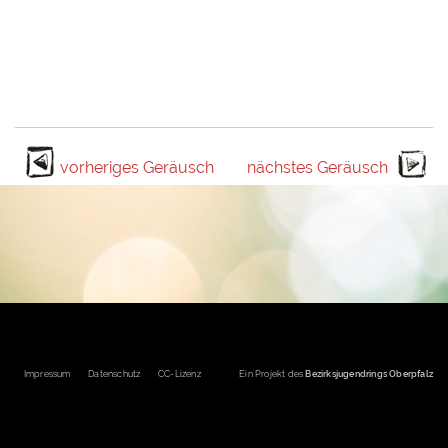
vorheriges Geräusch
nächstes Geräusch
Fußbereichsmenü
Impressum
Datenschutz
CC-Lizenz
Ein Projekt des
Bezirksjugendrings Oberpfalz